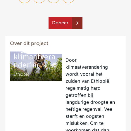
Doneer
Jongeren
weerbaar
Over dit project
tegen
klimaatvera
Door
ndering
in
klimaatverandering
wordt vooral het
Ethiopië
zuiden van Ethiopië
regelmatig hard
getroffen bij
langdurige droogte en
heftige regenval. Vee
sterft en oogsten
mislukken. Om te
voorkomen dat dan