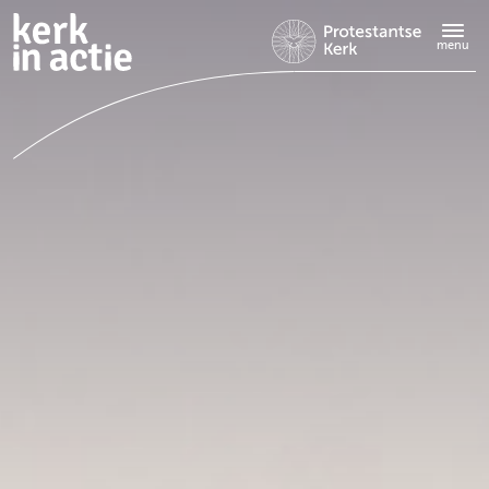
Doorgaan
naar
menu
hoofdinhoud