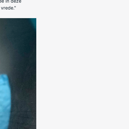
ee in deze
 vrede."