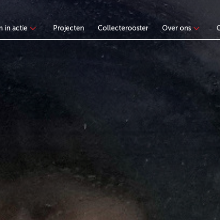
 in actie
Projecten
Collecterooster
Over ons