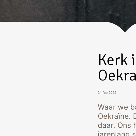
Kerk 
Oekra
24 feb 2022
Waar we ba
Oekraïne. 
daar. Ons h
jarenlang 