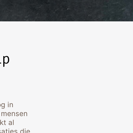
lp
g in
de mensen
kt al
aties die