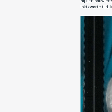
bij LEF nauwlett
inktzwarte tijd.