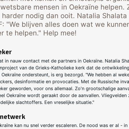
wetsbare mensen in Oekraïne helpen. 
 harder nodig dan ooit. Natalia Shalata
F: "We blijven alles doen wat we kunn
r te helpen." Help mee!
eker
aat in nauw contact met de partners in Oekraïne. Natalia Sh
nproject van de Grieks-Katholieke kerk dat de ontwikkeling
el Oekraïne ondersteunt, is erg bezorgd. "We hebben al we
ckers, desinformatie en provocaties. Met de Russische inv
zeker geworden, voor ons allemaal. Zo'n grootschalige aan
eel Oekraïne wordt geraakt door de aanvallen. Vliegvelden 
lijke slachtoffers. Een vreselijke situatie."
 netwerk
ekraïne kan nu snel verder escaleren. De nood was er al - in