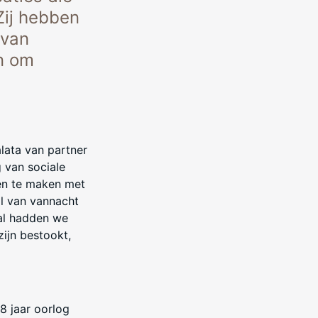
Zij hebben
 van
en om
alata van partner
 van sociale
ken te maken met
al van vannacht
val hadden we
zijn bestookt,
 8 jaar oorlog