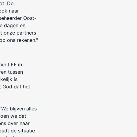
ot. De
ook naar
ebeheerder Oost-
de dagen en
et onze partners
op ons rekenen."
er LEF in
ren tussen
elijk is
t God dat het
"We blijven alles
doen we dat
ens over naar
oudt de situatie