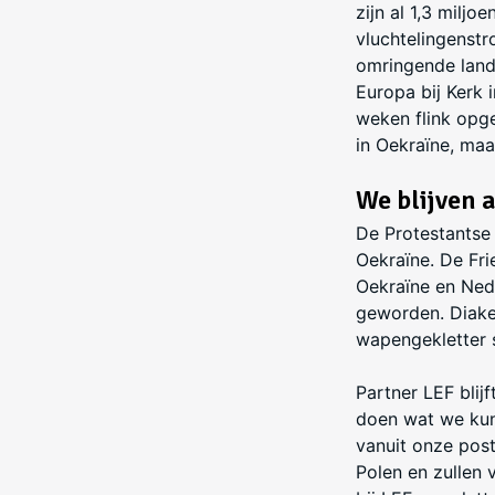
zijn al 1,3 milj
vluchtelingenstr
omringende lande
Europa bij Kerk
weken flink opge
in Oekraïne, ma
We blijven 
De Protestantse
Oekraïne. De Fr
Oekraïne en Nede
geworden. Diaken
wapengekletter s
Partner LEF blij
doen wat we kun
vanuit onze post
Polen en zullen 