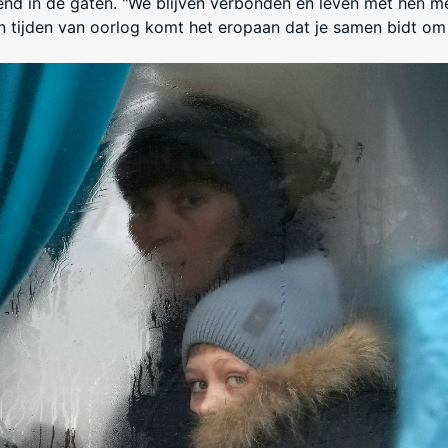
end in de gaten. "We blijven verbonden en leven met hen m
 In tijden van oorlog komt het eropaan dat je samen bidt om