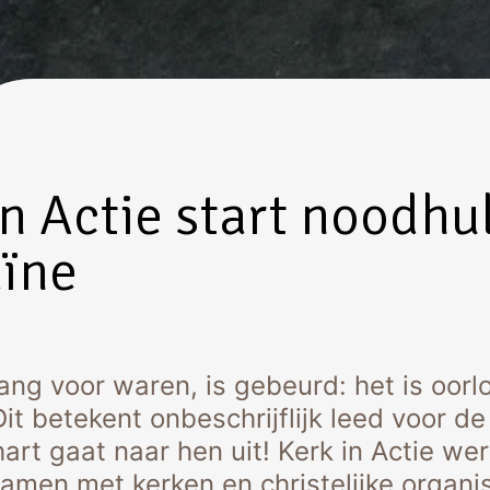
in Actie start noodhu
ïne
ng voor waren, is gebeurd: het is oorlo
Dit betekent onbeschrijflijk leed voor 
art gaat naar hen uit! Kerk in Actie wer
samen met kerken en christelijke organis