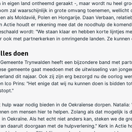
oen in eigen land ontheemd geraakt -, maar wordt nu heel gro
oom zal waarschijnlijk in grote omvang toenemen, wellicht 
n als Moldavië, Polen en Hongarije. Daan Verbaan, relati
 in Actie houdt er rekening mee dat de noodhulp de komen
schaald wordt: "We staan klaar en hebben korte lijntjes m
ar ook met partnerkerken in omringende landen. Ze kunnen 
alles doen
 Gemeente Trynwalden heeft een bijzondere band met partn
iese gemeente gaat meedoen met de uitwisseling van jonge
rland dit najaar. Ook zij zijn erg bezorgd nu de oorlog werk
 Ico Prins: "Het enige dat wij nu kunnen doen is bidden to
topt."
ft hulp waar nodig bieden in de Oekraïense dorpen. Natalia: 
nen om mensen hier te helpen. Zolang als dat mogelijk is 
 in Oekraïne. Als het echt niet anders kan, steken we de gr
van daaruit doorgaan met de hulpverlening." Kerk in Actie h