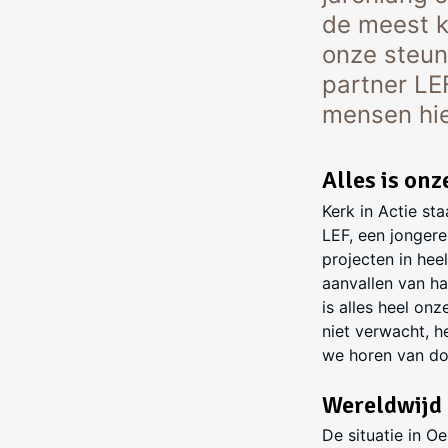
de meest k
onze steun
partner LE
mensen hie
Alles is onz
Kerk in Actie st
LEF, een jongere
projecten in he
aanvallen van ha
is alles heel on
niet verwacht, h
we horen van dode
Wereldwijd
De situatie in O