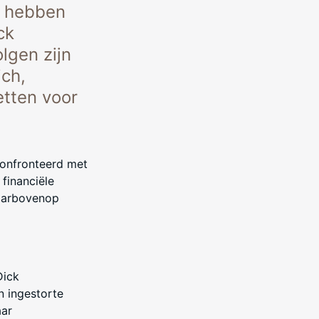
n hebben
ck
lgen zijn
ich,
etten voor
confronteerd met
 financiële
Daarbovenop
Dick
n ingestorte
aar