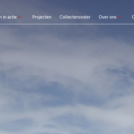
 in actie
Projecten
Collecterooster
Over ons