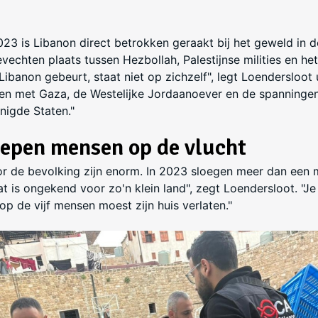
23 is Libanon direct betrokken geraakt bij het geweld in de
vechten plaats tussen Hezbollah, Palestijnse milities en het
 Libanon gebeurt, staat niet op zichzelf", legt Loendersloot u
n met Gaza, de Westelijke Jordaanoever en de spanningen 
enigde Staten."
oepen mensen op de vlucht
r de bevolking zijn enorm. In 2023 sloegen meer dan een 
at is ongekend voor zo'n klein land", zegt Loendersloot. "Je
 op de vijf mensen moest zijn huis verlaten."