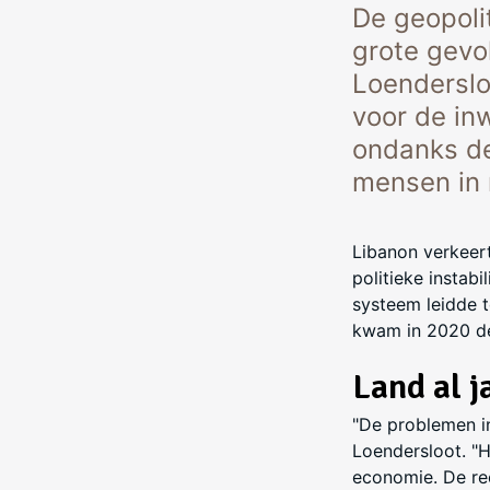
De geopoli
grote gevo
Loendersloo
voor de in
ondanks de
mensen in
Libanon verkeert
politieke instabi
systeem leidde 
kwam in 2020 de
Land al ja
"De problemen i
Loendersloot. "H
economie. De re