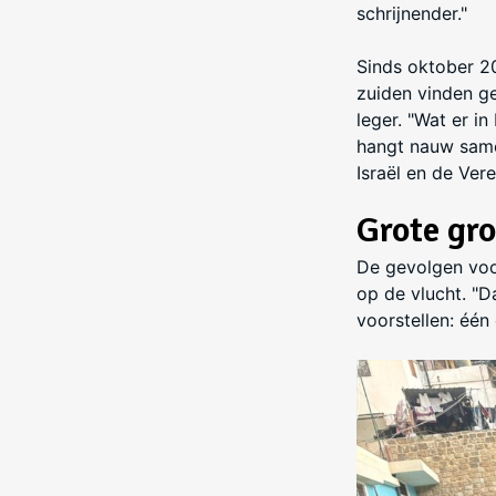
schrijnender."
Sinds oktober 20
zuiden vinden ge
leger. "Wat er in
hangt nauw same
Israël en de Ver
Grote gr
De gevolgen voo
op de vlucht. "D
voorstellen: één