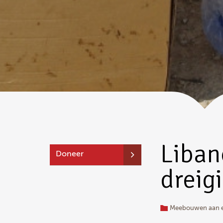
Liban
Doneer
dreig
Meebouwen aan ee