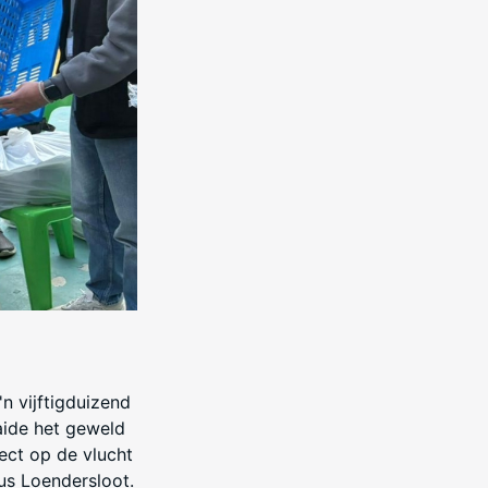
n vijftigduizend
aide het geweld
ect op de vlucht
dus Loendersloot.