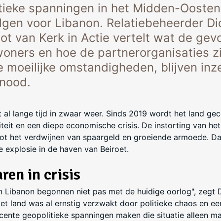
tieke spanningen in het Midden-Ooste
lgen voor Libanon. Relatiebeheerder Di
t van Kerk in Actie vertelt wat de gevo
woners en hoe de partnerorganisaties z
 moeilijke omstandigheden, blijven inz
 nood.
 al lange tijd in zwaar weer. Sinds 2019 wordt het land ge
liteit en een diepe economische crisis. De instorting van het
tot het verdwijnen van spaargeld en groeiende armoede. 
 explosie in de haven van Beiroet.
ren in crisis
n Libanon begonnen niet pas met de huidige oorlog", zegt 
et land was al ernstig verzwakt door politieke chaos en ee
cente geopolitieke spanningen maken die situatie alleen m