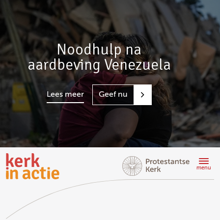
Noodhulp na
aardbeving Venezuela
Lees meer
Geef nu
Doorgaan
naar
menu
hoofdinhoud