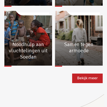
Noodhulp aan
Samen tegen
vluchtelingen uit
armoede
Soedan
Bekijk meer